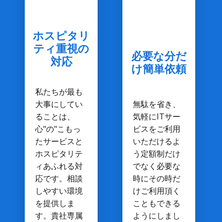
ホスピタリ
ティ重視の
必要な分だ
対応
け簡単依頼
私たちが最も
大事にしてい
無駄を省き、
ることは、
気軽にITサー
心"の"こもっ
ビスをご利用
たサービスと
いただけるよ
ホスピタリテ
う定額制だけ
ィあふれる対
でなく必要な
応です。相談
時にその時だ
しやすい環境
けご利用頂く
を提供しま
こともできる
す。貴社専属
ようにしまし