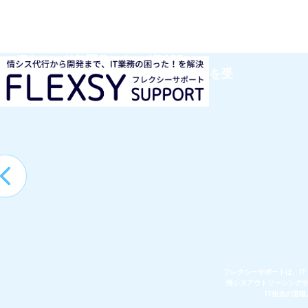
ITトレンド年間ランキング2025
「ITアウトソーシング部門」にて
1位
を受
賞！
フレクシーサポートは、IT
情シスアウトソーシングサ
IT担当の退