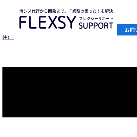
お問
時）