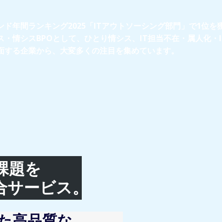
ンド年間ランキング2025「ITアウトソーシング部門」で1位を
・情シスBPOとして、​ひとり情シス、IT担当不在・属人化・
直面する企業から、大変多くの注目を集めています。
課題を
合サービス。
た高品質な