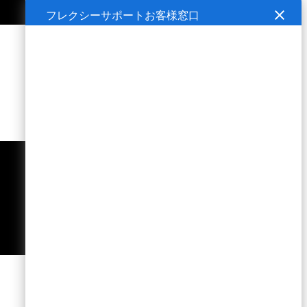
close
フレクシーサポートお客様窓口